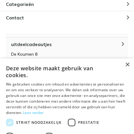
Categorieën
Contact
uitdeelcadeautjes
De Koumen 8
6433KD Hoensbroek
×
Deze website maakt gebruik van
KvK-nummer 14087571
cookies.
BTW-nummer NL 815399145 B01
We gebruiken cookies om inhoud en advertenties te personaliseren
en om ons verkeer te analyseren. We delen ook informatie over uw
gebruik van onze site met onze advertentie- en analysepartners, die
deze kunnen combineren met andere informatie die u aan hen heeft
verstrekt of die zij hebben verzameld door uw gebruik van hun
Algemene voorwaarden
RSS-feed
Sitemap
diensten.
Lees verder
STRIKT NOODZAKELIJK
PRESTATIE