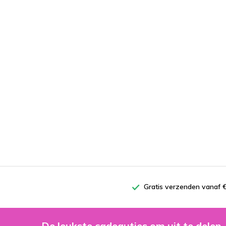
Gratis verzenden vanaf €
De leukste cadeautjes om uit te delen