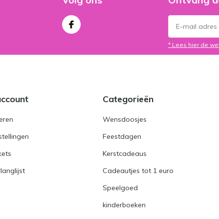
* Lees hier de we
account
Categorieën
eren
Wensdoosjes
stellingen
Feestdagen
kets
Kerstcadeaus
langlijst
Cadeautjes tot 1 euro
Speelgoed
kinderboeken