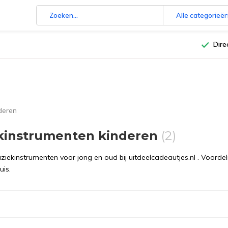
Alle categorieë
Dire
deren
kinstrumenten kinderen
(2)
uziekinstrumenten voor jong en oud bij uitdeelcadeautjes.nl . Voorde
uis.