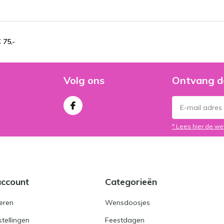
 75,-
Volg ons
Ontvang d
* Lees hier de we
account
Categorieën
eren
Wensdoosjes
stellingen
Feestdagen