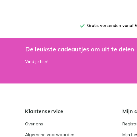
Gratis verzenden vanaf €
De leukste cadeautjes om uit te delen
Vind je hier!
Klantenservice
Mijn 
Over ons
Registr
Algemene voorwaarden
Mijn be