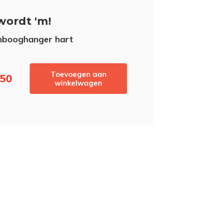
wordt 'm!
nbooghanger hart
Toevoegen aan
,50
winkelwagen