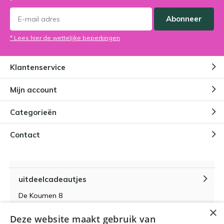
Abonneer
* Lees hier de wettelijke beperkingen
Klantenservice
Mijn account
Categorieën
Contact
uitdeelcadeautjes
De Koumen 8
6433KD Hoensbroek
×
Deze website maakt gebruik van
KvK-nummer 14087571