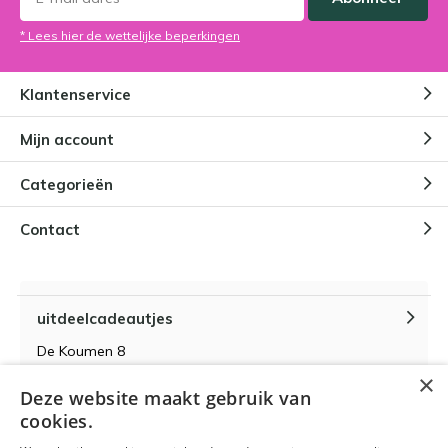
* Lees hier de wettelijke beperkingen
Klantenservice
Mijn account
Categorieën
Contact
uitdeelcadeautjes
De Koumen 8
6433KD Hoensbroek
×
Deze website maakt gebruik van
KvK-nummer 14087571
cookies.
BTW-nummer NL 815399145 B01