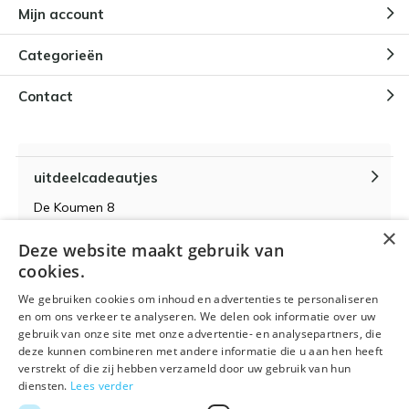
Mijn account
Categorieën
Contact
uitdeelcadeautjes
De Koumen 8
6433KD Hoensbroek
×
Deze website maakt gebruik van
KvK-nummer 14087571
cookies.
BTW-nummer NL 815399145 B01
We gebruiken cookies om inhoud en advertenties te personaliseren
en om ons verkeer te analyseren. We delen ook informatie over uw
gebruik van onze site met onze advertentie- en analysepartners, die
deze kunnen combineren met andere informatie die u aan hen heeft
verstrekt of die zij hebben verzameld door uw gebruik van hun
Algemene voorwaarden
RSS-feed
Sitemap
diensten.
Lees verder