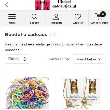
0
menu
zoeken
inloggen
wishlist
winkelwagen
Boeddha cadeaus
(22)
Heeft iemand een beetje geluk nodig, schenk hem dan deze
boeddha
Filters
Sorteren op: