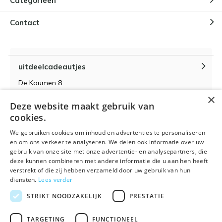
Categorieën
Contact
uitdeelcadeautjes
De Koumen 8
6433KD Hoensbroek
×
Deze website maakt gebruik van
KvK-nummer 14087571
cookies.
BTW-nummer NL 815399145 B01
We gebruiken cookies om inhoud en advertenties te personaliseren
en om ons verkeer te analyseren. We delen ook informatie over uw
gebruik van onze site met onze advertentie- en analysepartners, die
deze kunnen combineren met andere informatie die u aan hen heeft
verstrekt of die zij hebben verzameld door uw gebruik van hun
Algemene voorwaarden
RSS-feed
Sitemap
diensten.
Lees verder
STRIKT NOODZAKELIJK
PRESTATIE
TARGETING
FUNCTIONEEL