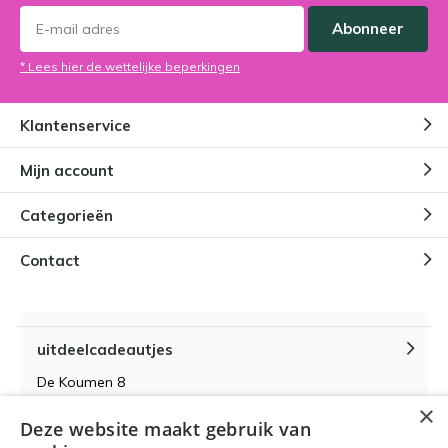
Abonneer
* Lees hier de wettelijke beperkingen
Klantenservice
Mijn account
Categorieën
Contact
uitdeelcadeautjes
De Koumen 8
6433KD Hoensbroek
×
Deze website maakt gebruik van
KvK-nummer 14087571