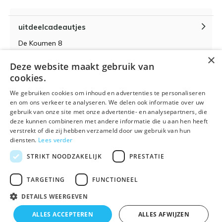
uitdeelcadeautjes
De Koumen 8
6433KD Hoensbroek
×
Deze website maakt gebruik van
KvK-nummer 14087571
cookies.
BTW-nummer NL 815399145 B01
We gebruiken cookies om inhoud en advertenties te personaliseren
en om ons verkeer te analyseren. We delen ook informatie over uw
gebruik van onze site met onze advertentie- en analysepartners, die
deze kunnen combineren met andere informatie die u aan hen heeft
verstrekt of die zij hebben verzameld door uw gebruik van hun
Algemene voorwaarden
RSS-feed
Sitemap
diensten.
Lees verder
STRIKT NOODZAKELIJK
PRESTATIE
TARGETING
FUNCTIONEEL
DETAILS WEERGEVEN
© 2026 - Powered by
Lightspeed
- Theme By
DMWS
x
Plus+
ALLES ACCEPTEREN
ALLES AFWIJZEN
🌴 Wij zijn met vakantie t/m 21 augustus. Bestellen is