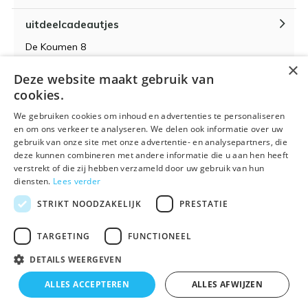
uitdeelcadeautjes
De Koumen 8
6433KD Hoensbroek
×
Deze website maakt gebruik van
KvK-nummer 14087571
cookies.
BTW-nummer NL 815399145 B01
We gebruiken cookies om inhoud en advertenties te personaliseren
en om ons verkeer te analyseren. We delen ook informatie over uw
gebruik van onze site met onze advertentie- en analysepartners, die
deze kunnen combineren met andere informatie die u aan hen heeft
verstrekt of die zij hebben verzameld door uw gebruik van hun
Algemene voorwaarden
RSS-feed
Sitemap
diensten.
Lees verder
STRIKT NOODZAKELIJK
PRESTATIE
TARGETING
FUNCTIONEEL
DETAILS WEERGEVEN
© 2026 - Powered by
Lightspeed
- Theme By
DMWS
x
Plus+
ALLES ACCEPTEREN
ALLES AFWIJZEN
🌴 Wij zijn met vakantie t/m 21 augustus. Bestellen is
Uitdeelcadeautjes.nl
9
/
10
-
9
Reviews @
Kiyoh
tijdelijk niet mogelijk.