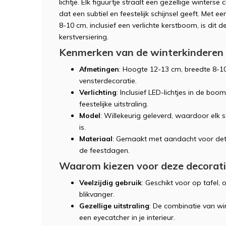
lichtje. Elk figuurtje straalt een gezellige winters
dat een subtiel en feestelijk schijnsel geeft. Met
8-10 cm, inclusief een verlichte kerstboom, is dit 
kerstversiering.
Kenmerken van de winterkinderen
Afmetingen
: Hoogte 12-13 cm, breedte 8-10 
vensterdecoratie.
Verlichting
: Inclusief LED-lichtjes in de boo
feestelijke uitstraling.
Model
: Willekeurig geleverd, waardoor elk s
is.
Materiaal
: Gemaakt met aandacht voor detai
de feestdagen.
Waarom kiezen voor deze decorat
Veelzijdig gebruik
: Geschikt voor op tafel,
blikvanger.
Gezellige uitstraling
: De combinatie van wi
een eyecatcher in je interieur.