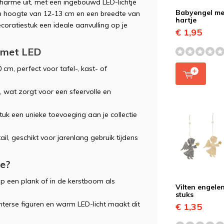
e charme uit, met een ingebouwd LED-lichtje
Babyengel me
 een hoogte van 12-13 cm en een breedte van
hartje
decoratiestuk een ideale aanvulling op je
€ 1,95
 met LED
cm, perfect voor tafel-, kast- of
m, wat zorgt voor een sfeervolle en
tuk een unieke toevoeging aan je collectie
l, geschikt voor jarenlang gebruik tijdens
ie?
 op een plank of in de kerstboom als
Vilten engele
stuks
nterse figuren en warm LED-licht maakt dit
€ 1,35