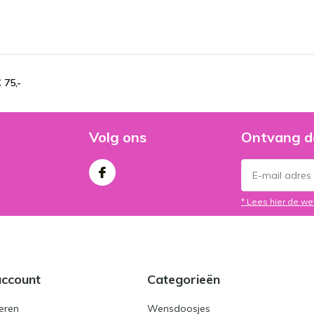
 75,-
Volg ons
Ontvang d
* Lees hier de we
account
Categorieën
eren
Wensdoosjes