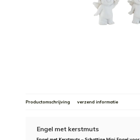
Productomschrijving
verzend informatie
Engel met kerstmuts
Engel met Kerstmuts – Schattige Mini Engel voor