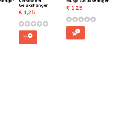
shanger
Kerstboom
Musje Gelukshanger
Gelukshanger
€ 1,25
€ 1,25