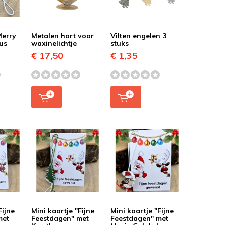
Merry
Metalen hart voor
Vilten engelen 3
us
waxinelichtje
stuks
€ 17,50
€ 1,35
Fijne
Mini kaartje "Fijne
Mini kaartje "Fijne
met
Feestdagen" met
Feestdagen" met