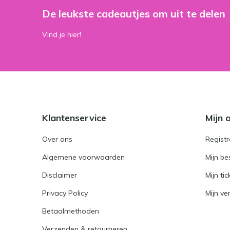
De leukste cadeautjes om uit te delen
Vind je hier!
Klantenservice
Mijn 
Over ons
Registr
Algemene voorwaarden
Mijn be
Disclaimer
Mijn tic
Privacy Policy
Mijn ver
Betaalmethoden
Verzenden & retourneren