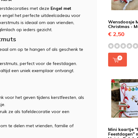
 kerstdecoraties met deze
Engel met
e engel het perfecte uitdeelcadeau voor
Wensdoosje 
kerstmuts is ideaal om aan vrienden,
Christmas - M
glimlach op ieders gezicht.
€ 2,50
tmuts
ideaal om op te hangen of als geschenk te
 kerstmuts, perfect voor de feestdagen.
 altijd een uniek exemplaar ontvangt.
nk voor het geven tijdens kerstfeesten, als
je.
uik ze als tafeldecoratie voor een
t om te delen met vrienden, familie of
Mini kaartje "
Feestdagen" 