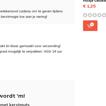
Huisje Geluk
€ 1,25
 betekenisvol cadeau om te geven tijdens
 kerstmagie toe aan je viering!
pakt én klaar gemaakt voor verzending!
 goed mogelijk te verpakken. Vóór 14 uur
wordt 'm!
 met kerstmuts