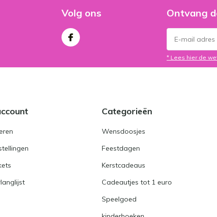
Volg ons
Ontvang d
* Lees hier de we
account
Categorieën
eren
Wensdoosjes
stellingen
Feestdagen
kets
Kerstcadeaus
langlijst
Cadeautjes tot 1 euro
Speelgoed
kinderboeken