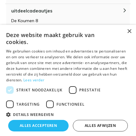
uitdeelcadeautjes
De Koumen 8
6433KD Hoensbroek
×
Deze website maakt gebruik van
KvK-nummer 14087571
cookies.
BTW-nummer NL 815399145 B01
We gebruiken cookies om inhoud en advertenties te personaliseren
en om ons verkeer te analyseren. We delen ook informatie over uw
gebruik van onze site met onze advertentie- en analysepartners, die
deze kunnen combineren met andere informatie die u aan hen heeft
verstrekt of die zij hebben verzameld door uw gebruik van hun
Algemene voorwaarden
RSS-feed
Sitemap
diensten.
Lees verder
STRIKT NOODZAKELIJK
PRESTATIE
TARGETING
FUNCTIONEEL
DETAILS WEERGEVEN
© 2026 - Powered by
Lightspeed
- Theme By
DMWS
x
Plus+
ALLES ACCEPTEREN
ALLES AFWIJZEN
🌴 Wij zijn met vakantie t/m 21 augustus. Bestellen is
Uitdeelcadeautjes.nl
9
/
10
-
9
Reviews @
Kiyoh
tijdelijk niet mogelijk.