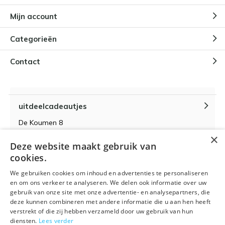
Mijn account
Categorieën
Contact
uitdeelcadeautjes
De Koumen 8
6433KD Hoensbroek
×
Deze website maakt gebruik van
KvK-nummer 14087571
cookies.
BTW-nummer NL 815399145 B01
We gebruiken cookies om inhoud en advertenties te personaliseren
en om ons verkeer te analyseren. We delen ook informatie over uw
gebruik van onze site met onze advertentie- en analysepartners, die
deze kunnen combineren met andere informatie die u aan hen heeft
verstrekt of die zij hebben verzameld door uw gebruik van hun
Algemene voorwaarden
RSS-feed
Sitemap
diensten.
Lees verder