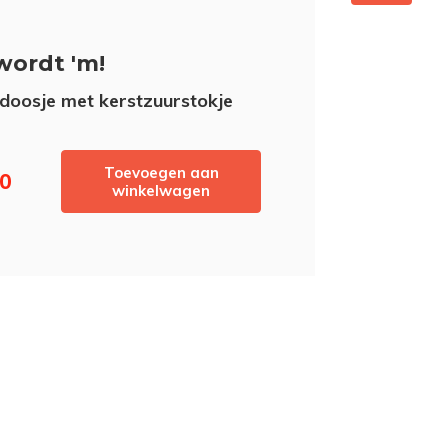
wordt 'm!
oosje met kerstzuurstokje
Toevoegen aan
50
winkelwagen