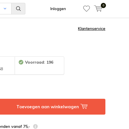
0
n
Inloggen
Klantenservice
:
Voorraad: 196
58
Toevoegen aan winkelwagen
enden vanaf 75,-