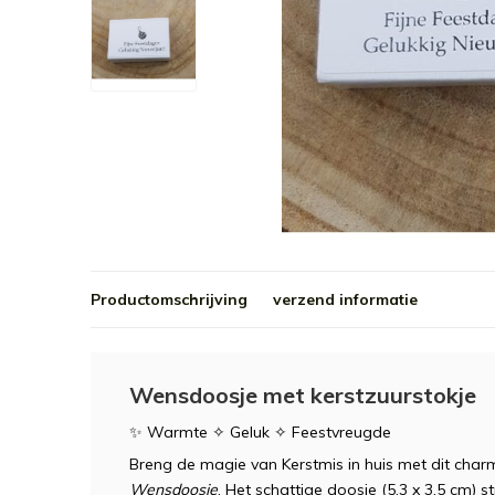
Productomschrijving
verzend informatie
Wensdoosje met kerstzuurstokje
✨ Warmte ✧ Geluk ✧ Feestvreugde
Breng de magie van Kerstmis in huis met dit cha
Wensdoosje
. Het schattige doosje (5,3 x 3,5 cm) s