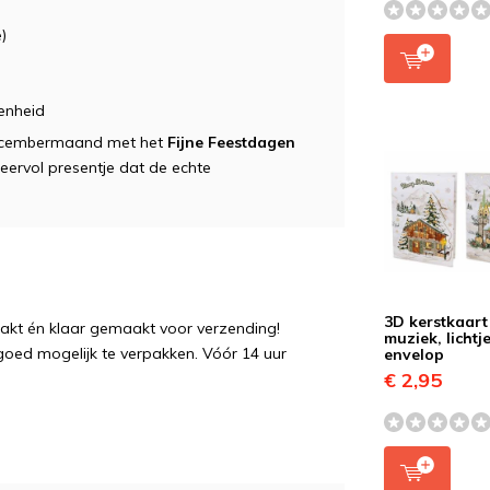
)
enheid
 decembermaand met het
Fijne Feestdagen
feervol presentje dat de echte
3D kerstkaart
pakt én klaar gemaakt voor verzending!
muziek, lichtj
 goed mogelijk te verpakken. Vóór 14 uur
envelop
€ 2,95