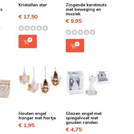
t
Kristallen ster
Zingende kerstmuts
rs
met beweging en
muziek
€ 17,50
€ 9,95
Houten engel
Glazen engel met
hanger met hartje
spiegelvoet met
gouden randen
€ 1,95
€ 4,75