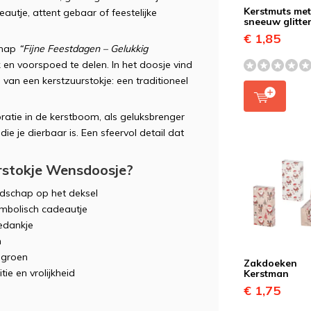
Kerstmuts me
autje, attent gebaar of feestelijke
sneeuw glitte
€ 1,85
chap
“Fijne Feestdagen – Gelukkig
k en voorspoed te delen. In het doosje vind
van een kerstzuurstokje: een traditioneel
oratie in de kerstboom, als geluksbrenger
ie je dierbaar is. Een sfeervol detail dat
rstokje Wensdoosje?
dschap op het deksel
ymbolisch cadeautje
bedankje
m
n groen
Zakdoeken
ie en vrolijkheid
Kerstman
€ 1,75