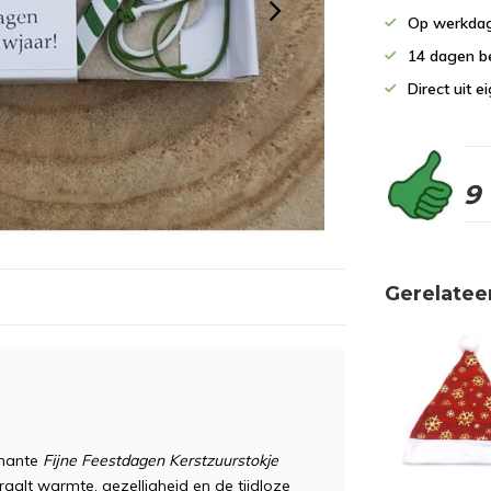
Op werkdag
14 dagen b
Direct uit 
9
Gerelatee
rmante
Fijne Feestdagen Kerstzuurstokje
traalt warmte, gezelligheid en de tijdloze