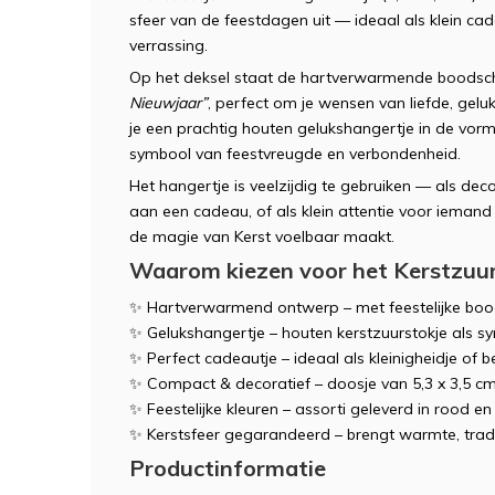
sfeer van de feestdagen uit — ideaal als klein cade
verrassing.
Op het deksel staat de hartverwarmende boods
Nieuwjaar”
, perfect om je wensen van liefde, gelu
je een prachtig houten gelukshangertje in de vorm 
symbool van feestvreugde en verbondenheid.
Het hangertje is veelzijdig te gebruiken — als dec
aan een cadeau, of als klein attentie voor iemand d
de magie van Kerst voelbaar maakt.
Waarom kiezen voor het Kerstzuu
✨ Hartverwarmend ontwerp – met feestelijke boo
✨ Gelukshangertje – houten kerstzuurstokje als s
✨ Perfect cadeautje – ideaal als kleinigheidje of 
✨ Compact & decoratief – doosje van 5,3 x 3,5 c
✨ Feestelijke kleuren – assorti geleverd in rood e
✨ Kerstsfeer gegarandeerd – brengt warmte, tradit
Productinformatie