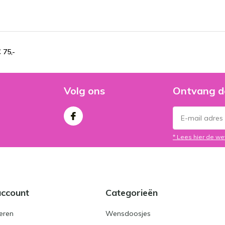
 75,-
Volg ons
Ontvang d
* Lees hier de we
account
Categorieën
eren
Wensdoosjes