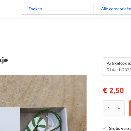
Alle categorieë
kje
Artikelcode
R14-11-232
€ 2,50
Gratis verz