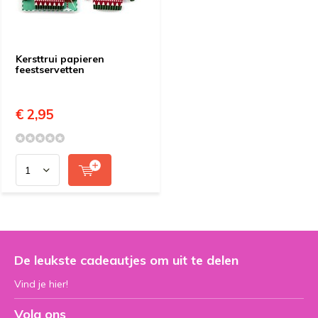
Kersttrui papieren
feestservetten
€ 2,95
De leukste cadeautjes om uit te delen
Vind je hier!
Volg ons