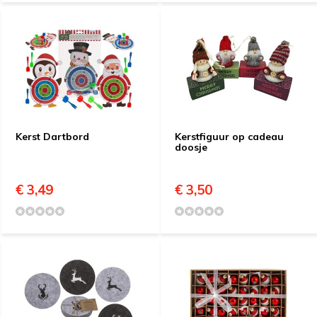
Kerst Dartbord
Kerstfiguur op cadeau
doosje
€ 3,49
€ 3,50