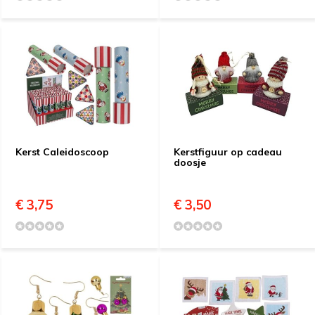
Kerst Caleidoscoop
Kerstfiguur op cadeau
doosje
€ 3,75
€ 3,50