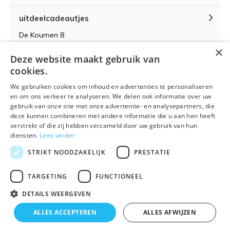
uitdeelcadeautjes
De Koumen 8
6433KD Hoensbroek
×
Deze website maakt gebruik van
KvK-nummer 14087571
cookies.
BTW-nummer NL 815399145 B01
We gebruiken cookies om inhoud en advertenties te personaliseren
en om ons verkeer te analyseren. We delen ook informatie over uw
gebruik van onze site met onze advertentie- en analysepartners, die
deze kunnen combineren met andere informatie die u aan hen heeft
verstrekt of die zij hebben verzameld door uw gebruik van hun
Algemene voorwaarden
RSS-feed
Sitemap
diensten.
Lees verder
STRIKT NOODZAKELIJK
PRESTATIE
TARGETING
FUNCTIONEEL
DETAILS WEERGEVEN
© 2026 - Powered by
Lightspeed
- Theme By
DMWS
x
Plus+
ALLES ACCEPTEREN
ALLES AFWIJZEN
🌴 Wij zijn met vakantie t/m 21 augustus. Bestellen is
Uitdeelcadeautjes.nl
9
/
10
-
9
Reviews @
Kiyoh
tijdelijk niet mogelijk.