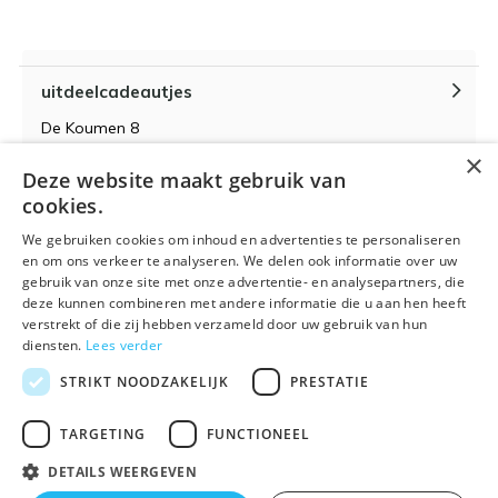
uitdeelcadeautjes
De Koumen 8
6433KD Hoensbroek
×
Deze website maakt gebruik van
KvK-nummer 14087571
cookies.
BTW-nummer NL 815399145 B01
We gebruiken cookies om inhoud en advertenties te personaliseren
en om ons verkeer te analyseren. We delen ook informatie over uw
gebruik van onze site met onze advertentie- en analysepartners, die
deze kunnen combineren met andere informatie die u aan hen heeft
verstrekt of die zij hebben verzameld door uw gebruik van hun
Algemene voorwaarden
RSS-feed
Sitemap
diensten.
Lees verder
STRIKT NOODZAKELIJK
PRESTATIE
TARGETING
FUNCTIONEEL
DETAILS WEERGEVEN
© 2026 - Powered by
Lightspeed
- Theme By
DMWS
x
Plus+