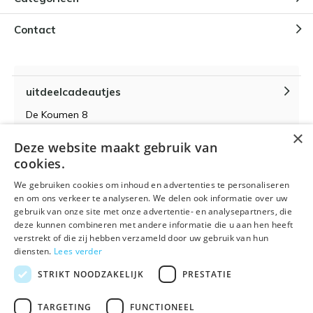
Contact
uitdeelcadeautjes
De Koumen 8
6433KD Hoensbroek
×
Deze website maakt gebruik van
KvK-nummer 14087571
cookies.
BTW-nummer NL 815399145 B01
We gebruiken cookies om inhoud en advertenties te personaliseren
en om ons verkeer te analyseren. We delen ook informatie over uw
gebruik van onze site met onze advertentie- en analysepartners, die
deze kunnen combineren met andere informatie die u aan hen heeft
verstrekt of die zij hebben verzameld door uw gebruik van hun
Algemene voorwaarden
RSS-feed
Sitemap
diensten.
Lees verder
STRIKT NOODZAKELIJK
PRESTATIE
TARGETING
FUNCTIONEEL