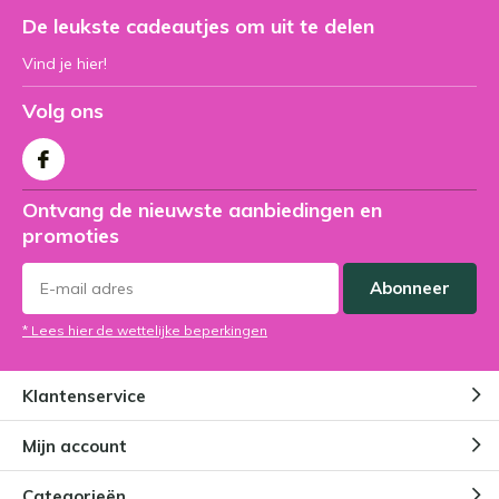
De leukste cadeautjes om uit te delen
Vind je hier!
Volg ons
Ontvang de nieuwste aanbiedingen en
promoties
Abonneer
* Lees hier de wettelijke beperkingen
Klantenservice
Mijn account
Categorieën