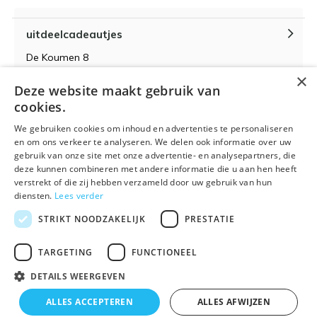
uitdeelcadeautjes
De Koumen 8
6433KD Hoensbroek
×
Deze website maakt gebruik van
KvK-nummer 14087571
cookies.
BTW-nummer NL 815399145 B01
We gebruiken cookies om inhoud en advertenties te personaliseren
en om ons verkeer te analyseren. We delen ook informatie over uw
gebruik van onze site met onze advertentie- en analysepartners, die
deze kunnen combineren met andere informatie die u aan hen heeft
verstrekt of die zij hebben verzameld door uw gebruik van hun
Algemene voorwaarden
RSS-feed
Sitemap
diensten.
Lees verder
STRIKT NOODZAKELIJK
PRESTATIE
TARGETING
FUNCTIONEEL
DETAILS WEERGEVEN
© 2026 - Powered by
Lightspeed
- Theme By
DMWS
x
Plus+
ALLES ACCEPTEREN
ALLES AFWIJZEN
🌴 Wij zijn met vakantie t/m 21 augustus. Bestellen is