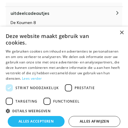
uitdeelcadeautjes
De Koumen 8
6433KD Hoensbroek
×
Deze website maakt gebruik van
KvK-nummer 14087571
cookies.
BTW-nummer NL 815399145 B01
We gebruiken cookies om inhoud en advertenties te personaliseren
en om ons verkeer te analyseren. We delen ook informatie over uw
gebruik van onze site met onze advertentie- en analysepartners, die
deze kunnen combineren met andere informatie die u aan hen heeft
verstrekt of die zij hebben verzameld door uw gebruik van hun
Algemene voorwaarden
RSS-feed
Sitemap
diensten.
Lees verder
STRIKT NOODZAKELIJK
PRESTATIE
TARGETING
FUNCTIONEEL
DETAILS WEERGEVEN
© 2026 - Powered by
Lightspeed
- Theme By
DMWS
x
Plus+
ALLES ACCEPTEREN
ALLES AFWIJZEN
🌴 Wij zijn met vakantie t/m 21 augustus. Bestellen is
Uitdeelcadeautjes.nl
9
/
10
-
9
Reviews @
Kiyoh
tijdelijk niet mogelijk.