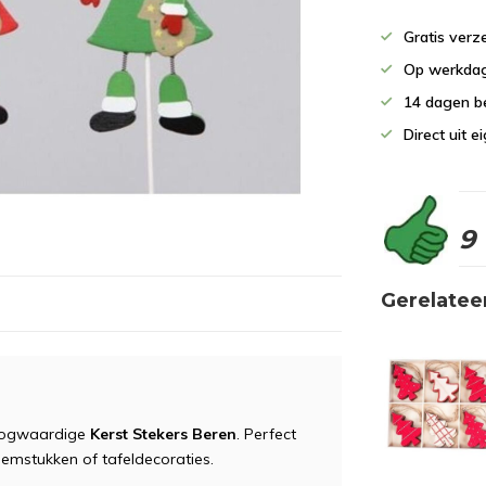
Gratis verz
Op werkdag
14 dagen b
Direct uit 
9
Gerelatee
hoogwaardige
Kerst Stekers Beren
. Perfect
loemstukken of tafeldecoraties.