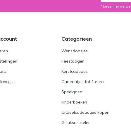
* Lees hier de we
account
Categorieën
eren
Wensdoosjes
stellingen
Feestdagen
kets
Kerstcadeaus
langlijst
Cadeautjes tot 1 euro
Speelgoed
kinderboeken
Uitdeelcadeautjes kopen
Geluksartikelen