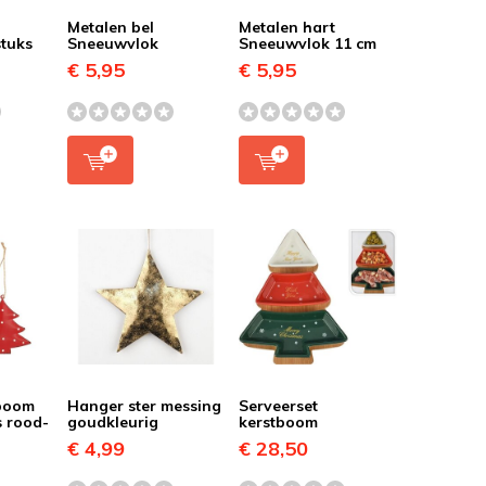
Metalen bel
Metalen hart
stuks
Sneeuwvlok
Sneeuwvlok 11 cm
€ 5,95
€ 5,95
tboom
Hanger ster messing
Serveerset
s rood-
goudkleurig
kerstboom
€ 4,99
€ 28,50