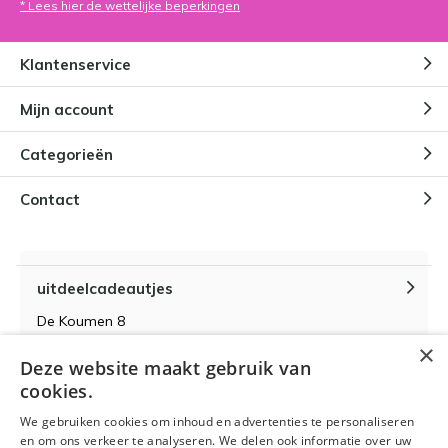
* Lees hier de wettelijke beperkingen
Klantenservice
Mijn account
Categorieën
Contact
uitdeelcadeautjes
De Koumen 8
6433KD Hoensbroek
×
Deze website maakt gebruik van
KvK-nummer 14087571
cookies.
BTW-nummer NL 815399145 B01
We gebruiken cookies om inhoud en advertenties te personaliseren
en om ons verkeer te analyseren. We delen ook informatie over uw