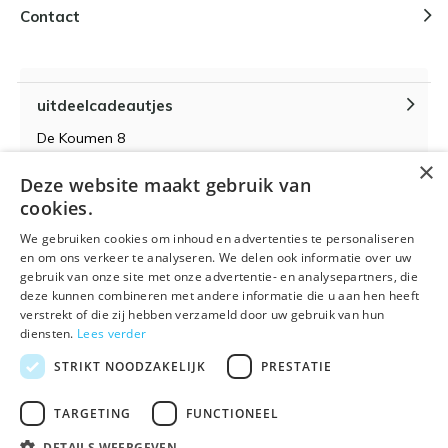
Contact
uitdeelcadeautjes
De Koumen 8
6433KD Hoensbroek
×
Deze website maakt gebruik van
KvK-nummer 14087571
cookies.
BTW-nummer NL 815399145 B01
We gebruiken cookies om inhoud en advertenties te personaliseren
en om ons verkeer te analyseren. We delen ook informatie over uw
gebruik van onze site met onze advertentie- en analysepartners, die
deze kunnen combineren met andere informatie die u aan hen heeft
verstrekt of die zij hebben verzameld door uw gebruik van hun
Algemene voorwaarden
RSS-feed
Sitemap
diensten.
Lees verder
STRIKT NOODZAKELIJK
PRESTATIE
TARGETING
FUNCTIONEEL
DETAILS WEERGEVEN