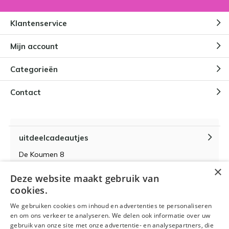
Klantenservice
Mijn account
Categorieën
Contact
uitdeelcadeautjes
De Koumen 8
6433KD Hoensbroek
×
Deze website maakt gebruik van
KvK-nummer 14087571
cookies.
BTW-nummer NL 815399145 B01
We gebruiken cookies om inhoud en advertenties te personaliseren
en om ons verkeer te analyseren. We delen ook informatie over uw
gebruik van onze site met onze advertentie- en analysepartners, die