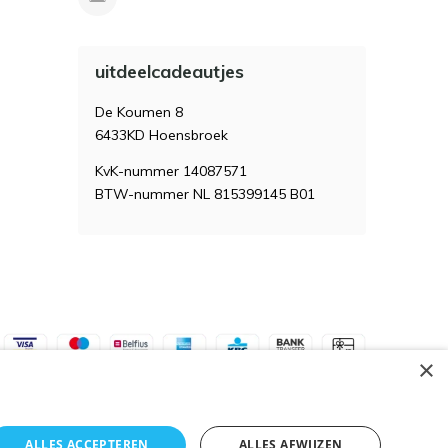
uitdeelcadeautjes
De Koumen 8
6433KD Hoensbroek
KvK-nummer 14087571
BTW-nummer NL 815399145 B01
×
ALLES ACCEPTEREN
ALLES AFWIJZEN