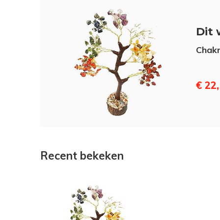
Dit 
Chakr
€ 22
Recent bekeken