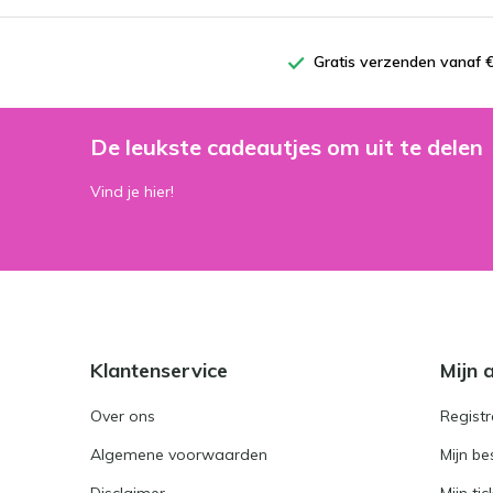
Gratis verzenden vanaf €
De leukste cadeautjes om uit te delen
Vind je hier!
Klantenservice
Mijn 
Over ons
Registr
Algemene voorwaarden
Mijn be