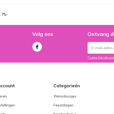
 75,-
Volg ons
Ontvang d
* Lees hier de we
account
Categorieën
eren
Wensdoosjes
stellingen
Feestdagen