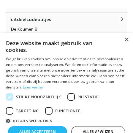
uitdeelcadeautjes
De Koumen 8
6433KD Hoensbroek
×
Deze website maakt gebruik van
KvK-nummer 14087571
cookies.
BTW-nummer NL 815399145 B01
We gebruiken cookies om inhoud en advertenties te personaliseren
en om ons verkeer te analyseren. We delen ook informatie over uw
gebruik van onze site met onze advertentie- en analysepartners, die
deze kunnen combineren met andere informatie die u aan hen heeft
verstrekt of die zij hebben verzameld door uw gebruik van hun
Algemene voorwaarden
RSS-feed
Sitemap
diensten.
Lees verder
STRIKT NOODZAKELIJK
PRESTATIE
TARGETING
FUNCTIONEEL
DETAILS WEERGEVEN
© 2026 - Powered by
Lightspeed
- Theme By
DMWS
x
Plus+
ALLES ACCEPTEREN
ALLES AFWIJZEN