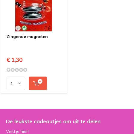
Zingende magneten
€ 1,30
De leukste cadeautjes om uit te delen
Vind je hier!