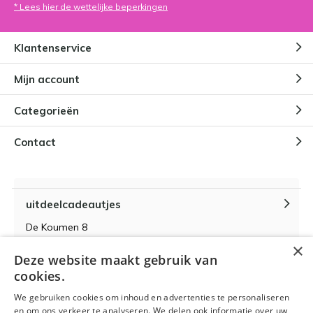
* Lees hier de wettelijke beperkingen
Klantenservice
Mijn account
Categorieën
Contact
uitdeelcadeautjes
De Koumen 8
6433KD Hoensbroek
×
Deze website maakt gebruik van
KvK-nummer 14087571
cookies.
BTW-nummer NL 815399145 B01
We gebruiken cookies om inhoud en advertenties te personaliseren
en om ons verkeer te analyseren. We delen ook informatie over uw