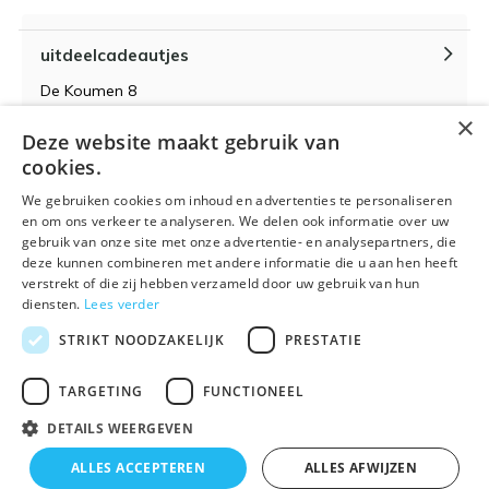
uitdeelcadeautjes
De Koumen 8
6433KD Hoensbroek
×
Deze website maakt gebruik van
KvK-nummer 14087571
cookies.
BTW-nummer NL 815399145 B01
We gebruiken cookies om inhoud en advertenties te personaliseren
en om ons verkeer te analyseren. We delen ook informatie over uw
gebruik van onze site met onze advertentie- en analysepartners, die
deze kunnen combineren met andere informatie die u aan hen heeft
verstrekt of die zij hebben verzameld door uw gebruik van hun
Algemene voorwaarden
RSS-feed
Sitemap
diensten.
Lees verder
STRIKT NOODZAKELIJK
PRESTATIE
TARGETING
FUNCTIONEEL
DETAILS WEERGEVEN
© 2026 - Powered by
Lightspeed
- Theme By
DMWS
x
Plus+
ALLES ACCEPTEREN
ALLES AFWIJZEN
🌴 Wij zijn met vakantie t/m 21 augustus. Bestellen is