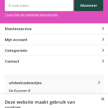
Abonneer
* Lees hier de wettelijke beperkingen
Klantenservice
Mijn account
Categorieën
Contact
uitdeelcadeautjes
De Koumen 8
6433KD Hoensbroek
×
Deze website maakt gebruik van
KvK-nummer 14087571
cookies.