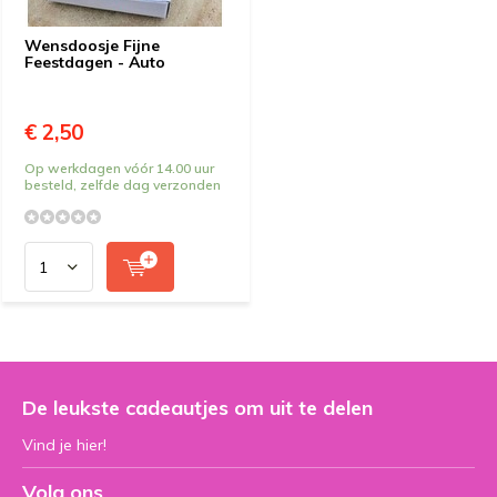
Wensdoosje Fijne
Feestdagen - Auto
€ 2,50
Op werkdagen vóór 14.00 uur
besteld, zelfde dag verzonden
De leukste cadeautjes om uit te delen
Vind je hier!
Volg ons