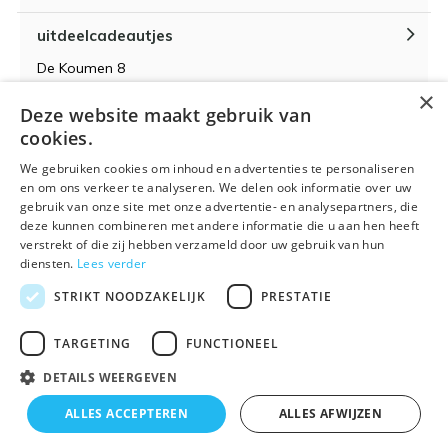
uitdeelcadeautjes
De Koumen 8
6433KD Hoensbroek
×
Deze website maakt gebruik van
KvK-nummer 14087571
cookies.
BTW-nummer NL 815399145 B01
We gebruiken cookies om inhoud en advertenties te personaliseren
en om ons verkeer te analyseren. We delen ook informatie over uw
gebruik van onze site met onze advertentie- en analysepartners, die
deze kunnen combineren met andere informatie die u aan hen heeft
verstrekt of die zij hebben verzameld door uw gebruik van hun
Algemene voorwaarden
RSS-feed
Sitemap
diensten.
Lees verder
STRIKT NOODZAKELIJK
PRESTATIE
TARGETING
FUNCTIONEEL
DETAILS WEERGEVEN
© 2026 - Powered by
Lightspeed
- Theme By
DMWS
x
Plus+
ALLES ACCEPTEREN
ALLES AFWIJZEN
🌴 Wij zijn met vakantie t/m 21 augustus. Bestellen is
Uitdeelcadeautjes.nl
9
/
10
-
9
Reviews @
Kiyoh
tijdelijk niet mogelijk.