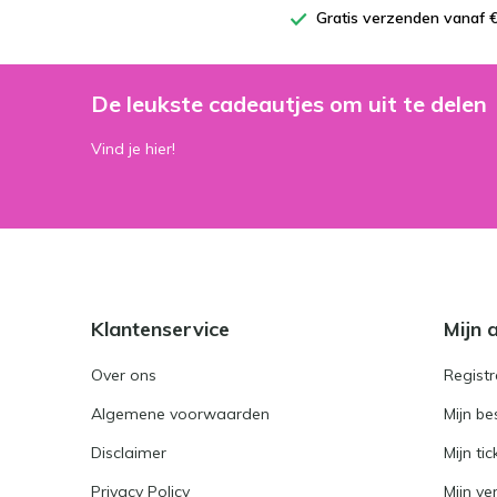
Gratis verzenden vanaf €
De leukste cadeautjes om uit te delen
Vind je hier!
Klantenservice
Mijn 
Over ons
Registr
Algemene voorwaarden
Mijn be
Disclaimer
Mijn tic
Privacy Policy
Mijn ver