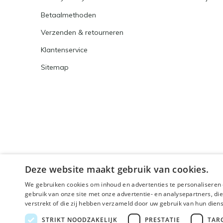
Betaalmethoden
Verzenden & retourneren
Klantenservice
Sitemap
Deze website maakt gebruik van cookies.
We gebruiken cookies om inhoud en advertenties te personaliseren 
gebruik van onze site met onze advertentie- en analysepartners, d
verstrekt of die zij hebben verzameld door uw gebruik van hun dien
© 2026 - Powered by
Lightspeed
- Theme By
DMWS
x
STRIKT NOODZAKELIJK
PRESTATIE
TAR