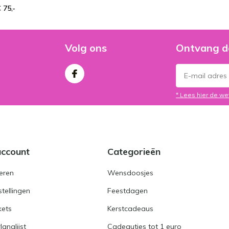
 75,-
Volg ons
Ontvang d
* Lees hier de we
account
Categorieën
eren
Wensdoosjes
stellingen
Feestdagen
kets
Kerstcadeaus
langlijst
Cadeautjes tot 1 euro