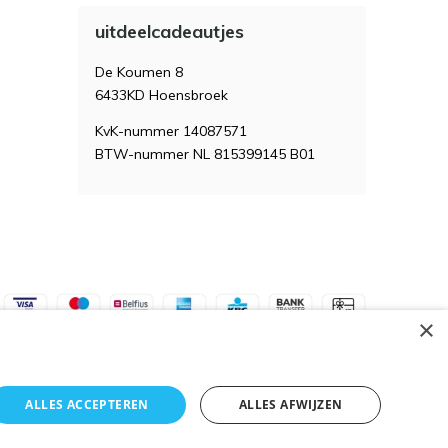
uitdeelcadeautjes
De Koumen 8
6433KD Hoensbroek
KvK-nummer 14087571
BTW-nummer NL 815399145 B01
×
ALLES ACCEPTEREN
ALLES AFWIJZEN
Algemene voorwaarden
RSS-feed
Sitemap