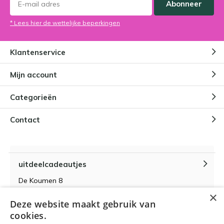
Abonneer
* Lees hier de wettelijke beperkingen
Klantenservice
Mijn account
Categorieën
Contact
uitdeelcadeautjes
De Koumen 8
6433KD Hoensbroek
×
Deze website maakt gebruik van
KvK-nummer 14087571
cookies.
BTW-nummer NL 815399145 B01