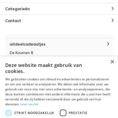
Categorieën
Contact
uitdeelcadeautjes
De Koumen 8
6433KD Hoensbroek
×
Deze website maakt gebruik van
KvK-nummer 14087571
cookies.
BTW-nummer NL 815399145 B01
We gebruiken cookies om inhoud en advertenties te personaliseren
en om ons verkeer te analyseren. We delen ook informatie over uw
gebruik van onze site met onze advertentie- en analysepartners, die
deze kunnen combineren met andere informatie die u aan hen heeft
verstrekt of die zij hebben verzameld door uw gebruik van hun
Algemene voorwaarden
RSS-feed
Sitemap
diensten.
Lees verder
STRIKT NOODZAKELIJK
PRESTATIE