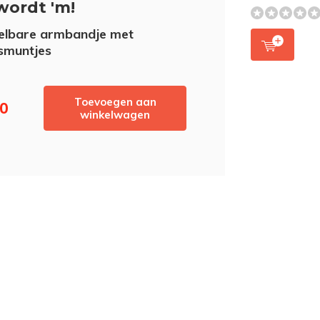
wordt 'm!
elbare armbandje met
smuntjes
Toevoegen aan
80
winkelwagen