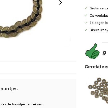
Gratis verz
Op werkdag
14 dagen b
Direct uit 
9
Gerelatee
smuntjes
aan de touwtjes te trekken.