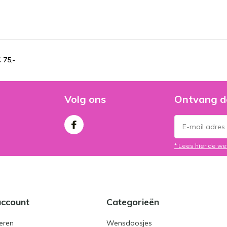
 75,-
Volg ons
Ontvang d
* Lees hier de we
account
Categorieën
eren
Wensdoosjes