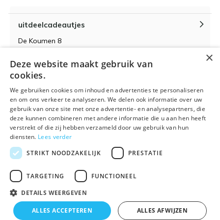
uitdeelcadeautjes
De Koumen 8
6433KD Hoensbroek
×
Deze website maakt gebruik van
KvK-nummer 14087571
cookies.
BTW-nummer NL 815399145 B01
We gebruiken cookies om inhoud en advertenties te personaliseren
en om ons verkeer te analyseren. We delen ook informatie over uw
gebruik van onze site met onze advertentie- en analysepartners, die
deze kunnen combineren met andere informatie die u aan hen heeft
verstrekt of die zij hebben verzameld door uw gebruik van hun
Algemene voorwaarden
RSS-feed
Sitemap
diensten.
Lees verder
STRIKT NOODZAKELIJK
PRESTATIE
TARGETING
FUNCTIONEEL
DETAILS WEERGEVEN
© 2026 - Powered by
Lightspeed
- Theme By
DMWS
x
Plus+
ALLES ACCEPTEREN
ALLES AFWIJZEN
🌴 Wij zijn met vakantie t/m 21 augustus. Bestellen is