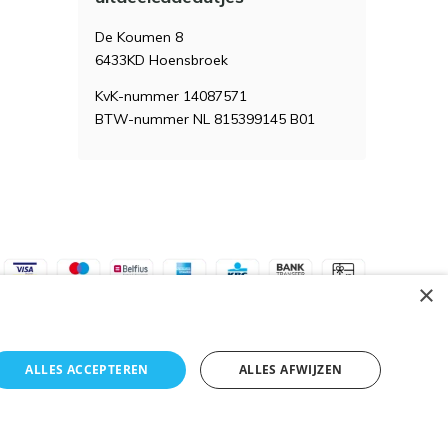
De Koumen 8
6433KD Hoensbroek
KvK-nummer 14087571
BTW-nummer NL 815399145 B01
×
ALLES ACCEPTEREN
ALLES AFWIJZEN
Algemene voorwaarden
RSS-feed
Sitemap
k niet mogelijk.