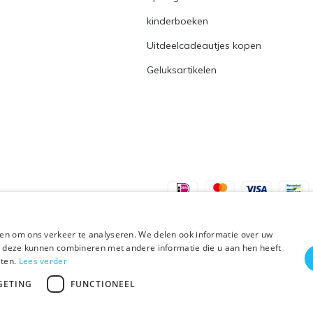
kinderboeken
Uitdeelcadeautjes kopen
Geluksartikelen
en om ons verkeer te analyseren. We delen ook informatie over uw
ie deze kunnen combineren met andere informatie die u aan hen heeft
sten.
Lees verder
Plus+
GETING
FUNCTIONEEL
 vakantie t/m 21 augustus. Bestellen is tijdelij
Uitdeelcadeautjes.nl
9
/
10
-
9
Reviews @
Kiyoh