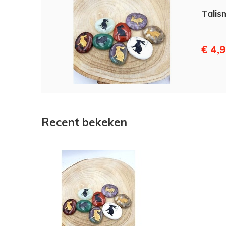
Talis
€ 4,
Recent bekeken