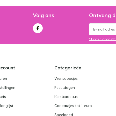
Volg ons
Ontvang d
* Lees hier de we
account
Categorieën
eren
Wensdoosjes
stellingen
Feestdagen
kets
Kerstcadeaus
langlijst
Cadeautjes tot 1 euro
Speelgoed