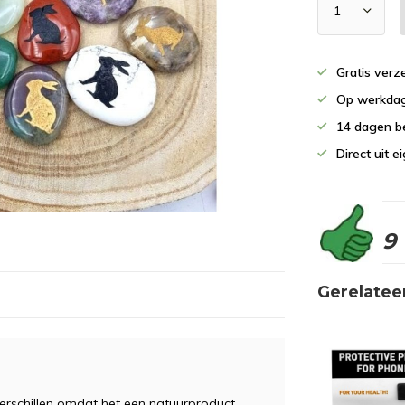
Gratis verz
Op werkdag
14 dagen b
Direct uit 
9
Gerelatee
erschillen omdat het een natuurproduct