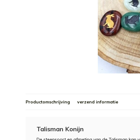
Productomschrijving
verzend informatie
Talisman Konijn
De steensoort en afmeting van de Talisman kan v