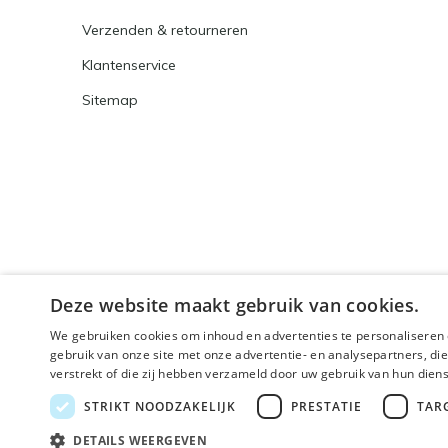
Verzenden & retourneren
Klantenservice
Sitemap
Deze website maakt gebruik van cookies.
We gebruiken cookies om inhoud en advertenties te personaliseren 
gebruik van onze site met onze advertentie- en analysepartners, d
verstrekt of die zij hebben verzameld door uw gebruik van hun dien
© 2026 - Powered by
Lightspeed
- Theme By
DMWS
x
STRIKT NOODZAKELIJK
PRESTATIE
TAR
🌴 Wij zijn met
DETAILS WEERGEVEN