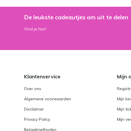
De leukste cadeautjes om uit te delen
Vind je hier!
Klantenservice
Mijn 
Over ons
Registr
Algemene voorwaarden
Mijn be
Disclaimer
Mijn tic
Privacy Policy
Mijn ver
Betaalmethoden