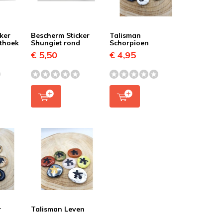
ker
Bescherm Sticker
Talisman
hthoek
Shungiet rond
Schorpioen
€ 5,50
€ 4,95
r
Talisman Leven