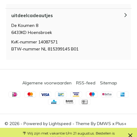
uitdeelcadeautjes
De Koumen 8
6433KD Hoensbroek
KvK-nummer 14087571
BTW-nummer NL 815399145 B01
Algemene voorwaarden
RSS-feed
Sitemap
© 2026 - Powered by
Lightspeed
- Theme By
DMWS
x
Plus+
🌴 Wij zijn met vakantie t/m 21 augustus. Bestellen is