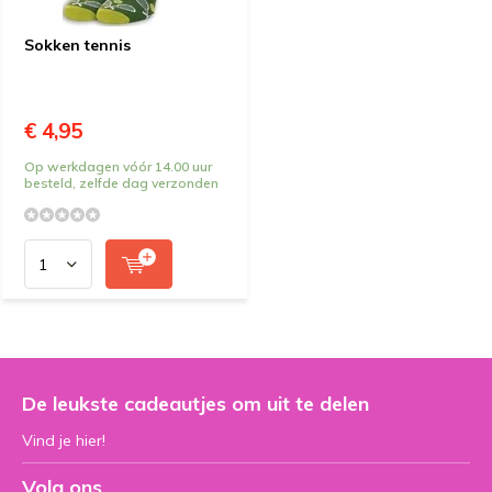
Sokken tennis
€ 4,95
Op werkdagen vóór 14.00 uur
besteld, zelfde dag verzonden
De leukste cadeautjes om uit te delen
Vind je hier!
Volg ons