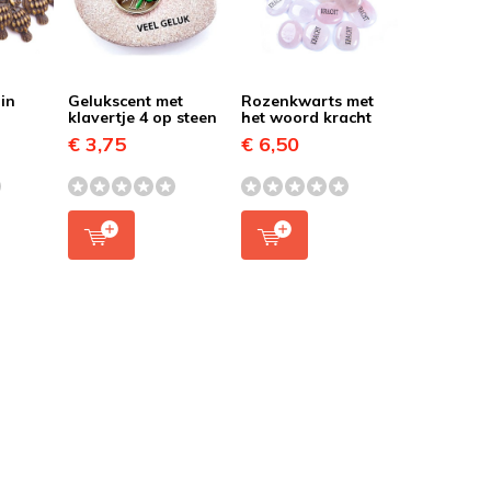
uin
Gelukscent met
Rozenkwarts met
klavertje 4 op steen
het woord kracht
€ 3,75
€ 6,50