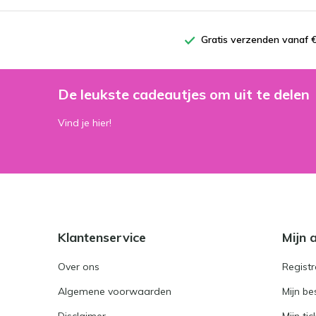
Gratis verzenden vanaf €
De leukste cadeautjes om uit te delen
Vind je hier!
Klantenservice
Mijn 
Over ons
Registr
Algemene voorwaarden
Mijn be