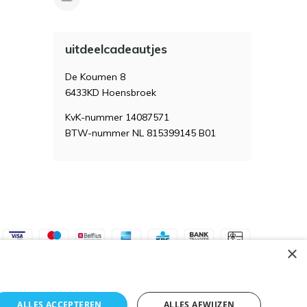
uitdeelcadeautjes
De Koumen 8
6433KD Hoensbroek
KvK-nummer 14087571
BTW-nummer NL 815399145 B01
×
ALLES ACCEPTEREN
ALLES AFWIJZEN