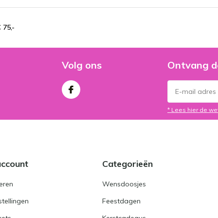
 75,-
Volg ons
Ontvang d
* Lees hier de we
account
Categorieën
eren
Wensdoosjes
stellingen
Feestdagen