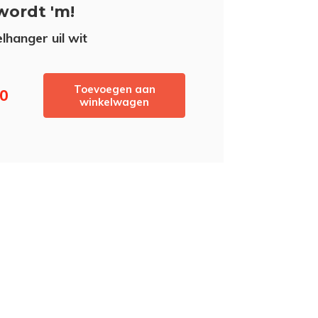
wordt 'm!
elhanger uil wit
Toevoegen aan
50
winkelwagen