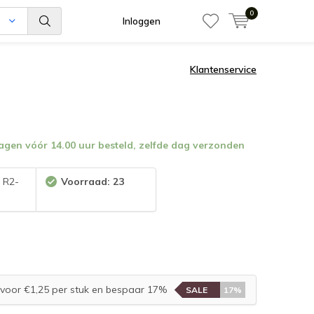
0
n
Inloggen
Klantenservice
en vóór 14.00 uur besteld, zelfde dag verzonden
:
R2-
Voorraad: 23
voor €1,25 per stuk en bespaar 17%
SALE
17%