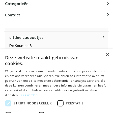
Categorieën
Contact
uitdeelcadeautjes
De Koumen 8
6433KD Hoensbroek
×
Deze website maakt gebruik van
KvK-nummer 14087571
cookies.
BTW-nummer NL 815399145 B01
We gebruiken cookies om inhoud en advertenties te personaliseren
en om ons verkeer te analyseren. We delen ook informatie over uw
gebruik van onze site met onze advertentie- en analysepartners, die
deze kunnen combineren met andere informatie die u aan hen heeft
verstrekt of die zij hebben verzameld door uw gebruik van hun
Algemene voorwaarden
RSS-feed
Sitemap
diensten.
Lees verder
STRIKT NOODZAKELIJK
PRESTATIE