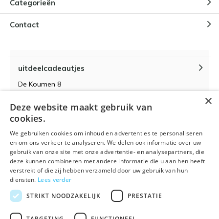
Categorieën
Contact
uitdeelcadeautjes
De Koumen 8
6433KD Hoensbroek
×
Deze website maakt gebruik van
KvK-nummer 14087571
cookies.
BTW-nummer NL 815399145 B01
We gebruiken cookies om inhoud en advertenties te personaliseren
en om ons verkeer te analyseren. We delen ook informatie over uw
gebruik van onze site met onze advertentie- en analysepartners, die
deze kunnen combineren met andere informatie die u aan hen heeft
verstrekt of die zij hebben verzameld door uw gebruik van hun
Algemene voorwaarden
RSS-feed
Sitemap
diensten.
Lees verder
STRIKT NOODZAKELIJK
PRESTATIE
TARGETING
FUNCTIONEEL