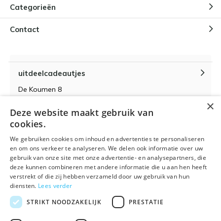
Categorieën
Contact
uitdeelcadeautjes
De Koumen 8
6433KD Hoensbroek
×
Deze website maakt gebruik van
KvK-nummer 14087571
cookies.
BTW-nummer NL 815399145 B01
We gebruiken cookies om inhoud en advertenties te personaliseren
en om ons verkeer te analyseren. We delen ook informatie over uw
gebruik van onze site met onze advertentie- en analysepartners, die
deze kunnen combineren met andere informatie die u aan hen heeft
verstrekt of die zij hebben verzameld door uw gebruik van hun
Algemene voorwaarden
RSS-feed
Sitemap
diensten.
Lees verder
STRIKT NOODZAKELIJK
PRESTATIE