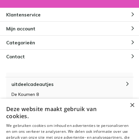
Klantenservice
Mijn account
Categorieën
Contact
uitdeelcadeautjes
De Koumen 8
6433KD Hoensbroek
×
Deze website maakt gebruik van
KvK-nummer 14087571
cookies.
BTW-nummer NL 815399145 B01
We gebruiken cookies om inhoud en advertenties te personaliseren
en om ons verkeer te analyseren. We delen ook informatie over uw
gebruik van onze site met onze advertentie- en analysepartners, die