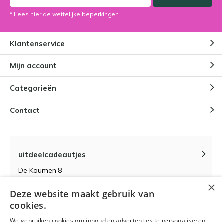
* Lees hier de wettelijke beperkingen
Klantenservice
Mijn account
Categorieën
Contact
uitdeelcadeautjes
De Koumen 8
6433KD Hoensbroek
×
Deze website maakt gebruik van
KvK-nummer 14087571
cookies.
BTW-nummer NL 815399145 B01
We gebruiken cookies om inhoud en advertenties te personaliseren