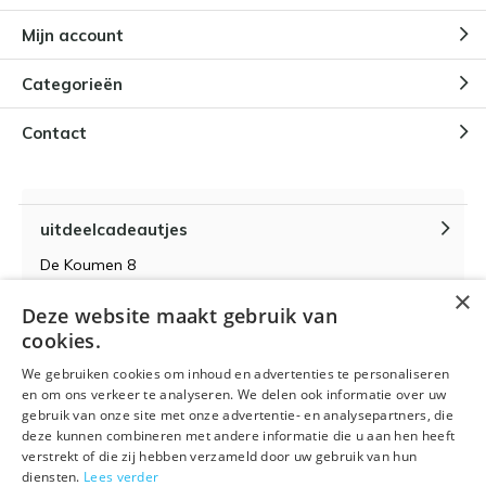
Mijn account
Categorieën
Contact
uitdeelcadeautjes
De Koumen 8
6433KD Hoensbroek
×
Deze website maakt gebruik van
KvK-nummer 14087571
cookies.
BTW-nummer NL 815399145 B01
We gebruiken cookies om inhoud en advertenties te personaliseren
en om ons verkeer te analyseren. We delen ook informatie over uw
gebruik van onze site met onze advertentie- en analysepartners, die
deze kunnen combineren met andere informatie die u aan hen heeft
verstrekt of die zij hebben verzameld door uw gebruik van hun
Algemene voorwaarden
RSS-feed
Sitemap
diensten.
Lees verder