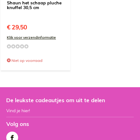
Shaun het schaap pluche
knuffel 30,5 cm
€ 29,50
Klik voor verzendinformatie
Niet op voorraad
De leukste cadeautjes om uit te delen
Vind je hier!
Volg ons