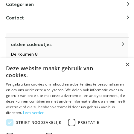
Categorieën
Contact
uitdeelcadeautjes
De Koumen 8
6433KD Hoensbroek
×
Deze website maakt gebruik van
KvK-nummer 14087571
cookies.
BTW-nummer NL 815399145 B01
We gebruiken cookies om inhoud en advertenties te personaliseren
en om ons verkeer te analyseren. We delen ook informatie over uw
gebruik van onze site met onze advertentie- en analysepartners, die
deze kunnen combineren met andere informatie die u aan hen heeft
verstrekt of die zij hebben verzameld door uw gebruik van hun
Algemene voorwaarden
RSS-feed
Sitemap
diensten.
Lees verder
STRIKT NOODZAKELIJK
PRESTATIE